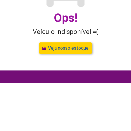
Ops!
Veículo indisponível =(
Veja nosso estoque