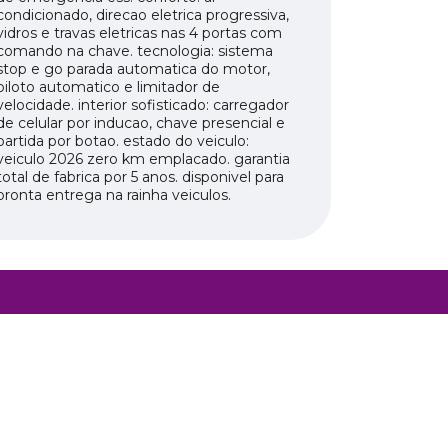
condicionado, direcao eletrica progressiva,
vidros e travas eletricas nas 4 portas com
comando na chave. tecnologia: sistema
stop e go parada automatica do motor,
piloto automatico e limitador de
velocidade. interior sofisticado: carregador
de celular por inducao, chave presencial e
partida por botao. estado do veiculo:
veiculo 2026 zero km emplacado. garantia
total de fabrica por 5 anos. disponivel para
pronta entrega na rainha veiculos.