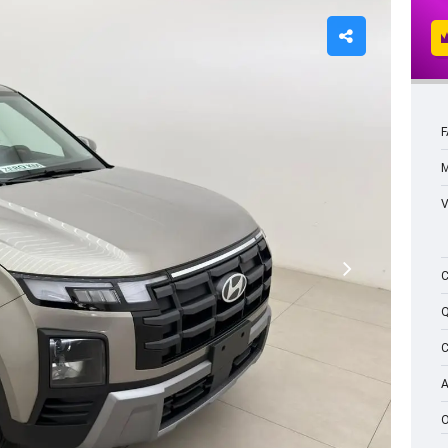
F
A
O