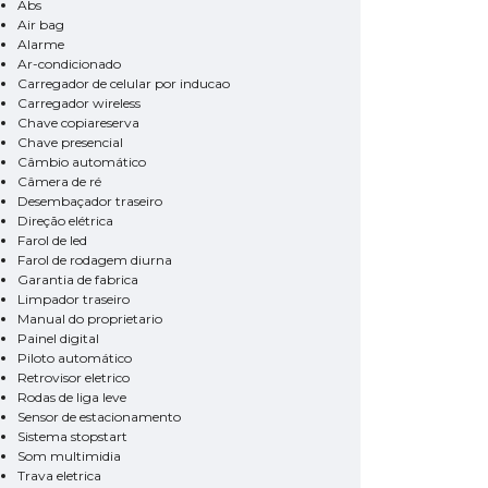
Abs
Air bag
Alarme
Ar-condicionado
Carregador de celular por inducao
Carregador wireless
Chave copiareserva
Chave presencial
Câmbio automático
Câmera de ré
Desembaçador traseiro
Direção elétrica
Farol de led
Farol de rodagem diurna
Garantia de fabrica
Limpador traseiro
Manual do proprietario
Painel digital
Piloto automático
Retrovisor eletrico
Rodas de liga leve
Sensor de estacionamento
Sistema stopstart
Som multimidia
Trava eletrica