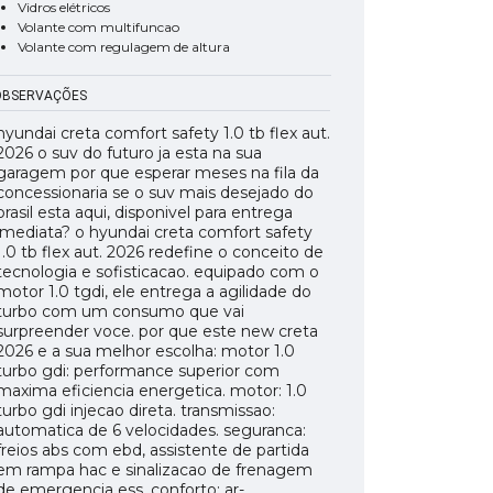
Vidros elétricos
Volante com multifuncao
Volante com regulagem de altura
OBSERVAÇÕES
hyundai creta comfort safety 1.0 tb flex aut.
2026 o suv do futuro ja esta na sua
garagem por que esperar meses na fila da
concessionaria se o suv mais desejado do
brasil esta aqui, disponivel para entrega
imediata? o hyundai creta comfort safety
1.0 tb flex aut. 2026 redefine o conceito de
tecnologia e sofisticacao. equipado com o
motor 1.0 tgdi, ele entrega a agilidade do
turbo com um consumo que vai
surpreender voce. por que este new creta
2026 e a sua melhor escolha: motor 1.0
turbo gdi: performance superior com
maxima eficiencia energetica. motor: 1.0
turbo gdi injecao direta. transmissao:
automatica de 6 velocidades. seguranca:
freios abs com ebd, assistente de partida
em rampa hac e sinalizacao de frenagem
de emergencia ess. conforto: ar-