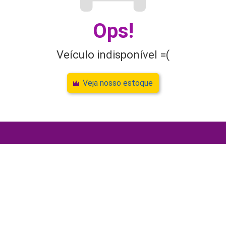
Ops!
Veículo indisponível =(
Veja nosso estoque