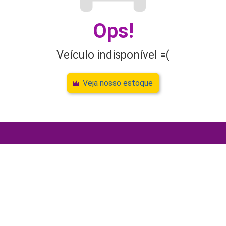
Ops!
Veículo indisponível =(
Veja nosso estoque